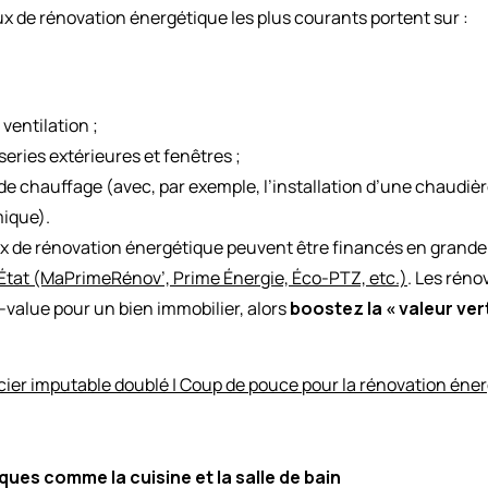
x de rénovation énergétique les plus courants portent sur :
ventilation ;
ries extérieures et fenêtres ;
de chauffage (avec, par exemple, l’installation d’une chaudiè
ique).
de rénovation énergétique peuvent être financés en grande 
’État (MaPrimeRénov’, Prime Énergie, Éco-PTZ, etc.)
. Les rén
value pour un bien immobilier, alors
boostez la « valeur ver
ncier imputable doublé | Coup de pouce pour la rénovation éne
ques comme la cuisine et la salle de bain