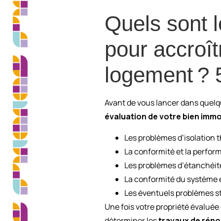
Quels sont l
pour accroît
logement ? 
Avant de vous lancer dans que
évaluation de votre bien immo
Les problèmes d’isolation 
La conformité et la perfor
Les problèmes d’étanchéité
La conformité du système é
Les éventuels problèmes str
Une fois votre propriété évalué
déterminer les
travaux de rénov