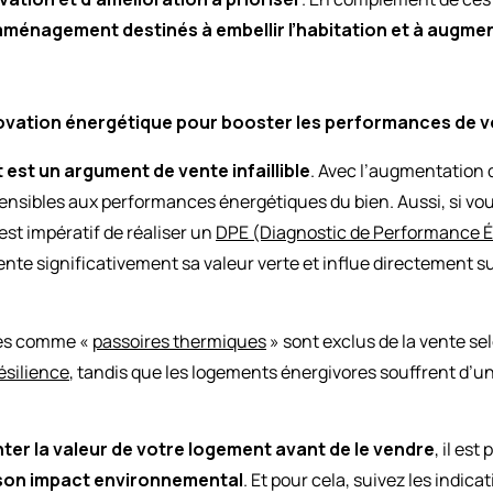
aménagement destinés à embellir l’habitation et à augmen
énovation énergétique pour booster les performances de v
est un argument de vente infaillible
. Avec l’augmentation d
sensibles aux performances énergétiques du bien. Aussi, si vo
est impératif de réaliser un
DPE (Diagnostic de Performance 
te significativement sa valeur verte et influe directement sur
rés comme «
passoires thermiques
» sont exclus de la vente se
Résilience
, tandis que les logements énergivores souffrent d’un
er la valeur de votre logement avant de le vendre
, il est
son impact environnemental
. Et pour cela, suivez les indic