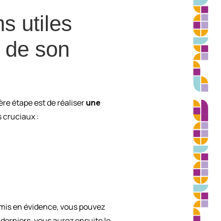
s utiles
e de son
ière étape est de réaliser
une
s cruciaux :
 mis en évidence, vous pouvez
derniers, vous aurez ensuite le