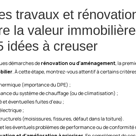
es travaux et rénovation
re la valeur immobilièr
5 idées à creuser
lques démarches de
rénovation ou d’aménagement
, la prem
bilier
. À cette étape, montrez-vous attentif à certains critère
thermique (importance du DPE) ;
mance du système de chauffage (ou de climatisation) ;
 et éventuelles fuites d’eau ;
lectrique ;
ucturels (moisissures, fissures, défaut dans la toiture).
e et les éventuels problèmes de performance ou de conformité
ation et d’amélioration à prioriser
. En complément de ces 