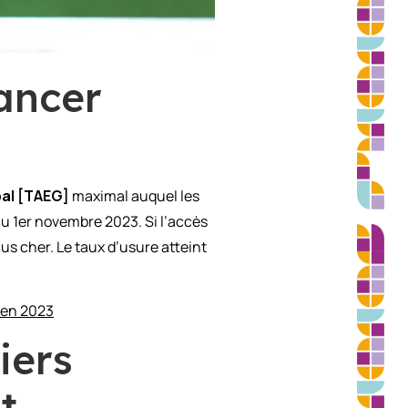
ancer
bal [TAEG]
maximal auquel les
au 1er novembre 2023. Si l’accès
us cher. Le taux d’usure atteint
 en 2023
iers
t