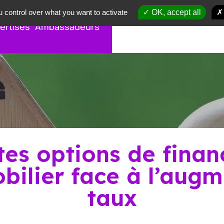
 control over what you want to activate
OK, accept all
ertises
Ambassadeurs
ntes options de fina
bilier face à l’aug
taux