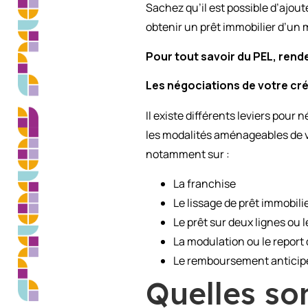
Sachez qu’il est possible d’ajout
obtenir un prêt immobilier d’un 
Pour tout savoir du PEL, rend
Les négociations de votre cré
Il existe différents leviers pour
les modalités aménageables de v
notamment sur :
La franchise
Le lissage de prêt immobili
Le prêt sur deux lignes ou 
La modulation ou le repor
Le remboursement anticip
Quelles son