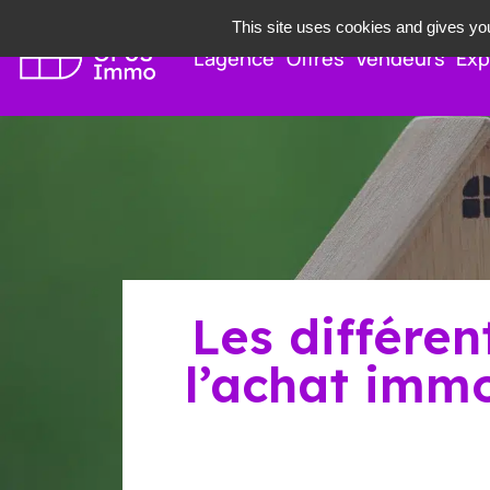
This site uses cookies and gives you
L’agence
Offres
Vendeurs
Exp
Les différe
l’achat immo