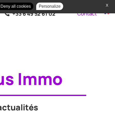
X
Deny all cookies
Personalize
+33 6 49 52 61 02
Contact
us Immo
actualités